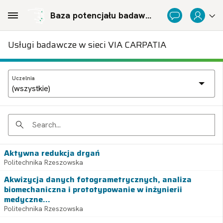
Skip to Main Content
Baza potencjału badawczego Politechnicznej Sieci Via Carpatia im. Prezydenta RP Lecha Kaczyńskiego
Usługi badawcze w sieci VIA CARPATIA
Uczelnia
Search
Aktywna redukcja drgań
Politechnika Rzeszowska
Akwizycja danych fotogrametrycznych, analiza
biomechaniczna i prototypowanie w inżynierii
medyczne...
Politechnika Rzeszowska