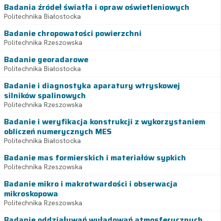
Badania źródeł światła i opraw oświetleniowych
Politechnika Białostocka
Badanie chropowatości powierzchni
Politechnika Rzeszowska
Badanie georadarowe
Politechnika Białostocka
Badanie i diagnostyka aparatury wtryskowej
silników spalinowych
Politechnika Rzeszowska
Badanie i weryfikacja konstrukcji z wykorzystaniem
obliczeń numerycznych MES
Politechnika Białostocka
Badanie mas formierskich i materiałów sypkich
Politechnika Rzeszowska
Badanie mikro i makrotwardości i obserwacja
mikroskopowa
Politechnika Rzeszowska
Badanie oddziaływań wyładowań atmosferycznych