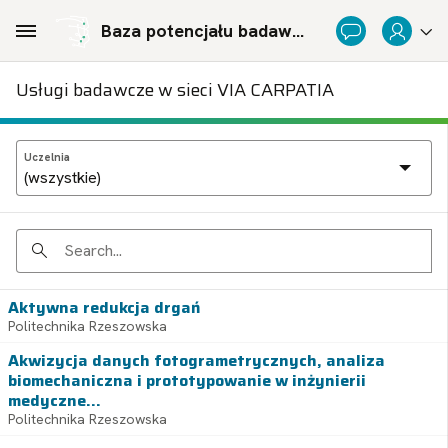
Skip to Main Content
Baza potencjału badawczego Politechnicznej Sieci Via Carpatia im. Prezydenta RP Lecha Kaczyńskiego
Usługi badawcze w sieci VIA CARPATIA
Uczelnia
Search
Aktywna redukcja drgań
Politechnika Rzeszowska
Akwizycja danych fotogrametrycznych, analiza
biomechaniczna i prototypowanie w inżynierii
medyczne...
Politechnika Rzeszowska