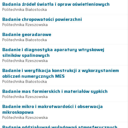
Badania źródeł światła i opraw oświetleniowych
Politechnika Białostocka
Badanie chropowatości powierzchni
Politechnika Rzeszowska
Badanie georadarowe
Politechnika Białostocka
Badanie i diagnostyka aparatury wtryskowej
silników spalinowych
Politechnika Rzeszowska
Badanie i weryfikacja konstrukcji z wykorzystaniem
obliczeń numerycznych MES
Politechnika Białostocka
Badanie mas formierskich i materiałów sypkich
Politechnika Rzeszowska
Badanie mikro i makrotwardości i obserwacja
mikroskopowa
Politechnika Rzeszowska
Badanie oddziaływań wyładowań atmosferycznych