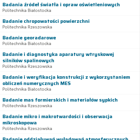
Badania źródeł światła i opraw oświetleniowych
Politechnika Białostocka
Badanie chropowatości powierzchni
Politechnika Rzeszowska
Badanie georadarowe
Politechnika Białostocka
Badanie i diagnostyka aparatury wtryskowej
silników spalinowych
Politechnika Rzeszowska
Badanie i weryfikacja konstrukcji z wykorzystaniem
obliczeń numerycznych MES
Politechnika Białostocka
Badanie mas formierskich i materiałów sypkich
Politechnika Rzeszowska
Badanie mikro i makrotwardości i obserwacja
mikroskopowa
Politechnika Rzeszowska
Badanie oddziaływań wyładowań atmosferycznych