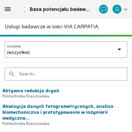
Skip to Main Content
Baza potencjału badawczego Politechnicznej Sieci Via Carpatia im. Prezydenta RP Lecha Kaczyńskiego
Usługi badawcze w sieci VIA CARPATIA
Uczelnia
Search
Aktywna redukcja drgań
Politechnika Rzeszowska
Akwizycja danych fotogrametrycznych, analiza
biomechaniczna i prototypowanie w inżynierii
medyczne...
Politechnika Rzeszowska