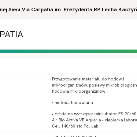
ej Sieci Via Carpatia im. Prezydenta RP Lecha Kaczy
RPATIA
Przygotowanie materiału do hodowli
mikroorganizmów, posiewy mikrobiologiczn
hodowla mikroorganizmów
• metoda hodowlana
• orbitalna wytrząsarkainkubator ES-20/6
Air Bio Activa VE Aquaria • cieplarka labor
Cell 140/60 std Pol-Lab