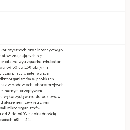
kariotycznych oraz intensywnego
iałów znajdujących się
orbitalna wytrząsarka-inkubator.
osi od 50 do 250 obr./min
 czas pracy ciągłej wynosi
e mikroorganizmów w próbkach
oraz w hodowlach laboratoryjnych
laminarnym przepływem
nie wykorzystywane do posiewów
zed skażeniem zewnętrznym
dowli mikroorganizmów
u od 3 do 60°C z dokładnością
ciach 60l i 142l.