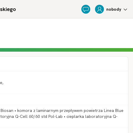
ńskiego
nobody
Feedback
e,
0 Biosan • komora z laminarnym przepływem powietrza Linea Blue
atoryjna Q-Cell 60/60 std Pol-Lab • cieplarka laboratoryjna Q-