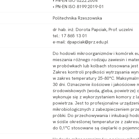
• PN-EN ISO 6222:2004
• PN-EN ISO 8199:2019-01
Politechnika Rzeszowska
dr hab. inż. Dorota Papciak, Prof. uczelni
tel.: 17 865 13 01
e-mail: dpapciak@prz.edu.pl
Do hodowli mikroorganizmów i komórek eu
mieszania różnego rodzaju zawiesin i mater
w probówkach lub kolbach stosowana jest 
Zakres kontroli prędkości wytrząsania wyn
w zakres temperatury 25-80°C. Maksymalny
30 dni. Oznaczenie ilościowe i jakościow
środowiskowych (woda, gleba, powietrze) 
wykonuje się z wykorzystaniem komory z 
powietrza. Jest to profesjonalne urządze
mikrobiologicznych z zabezpieczeniem pr
próbki. Do przechowywania i inkubacji ho
w ściśle określonej temperaturze z zakres
do 0,1°C stosowane są cieplarki o pojemnoś