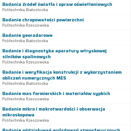
Badania źródeł światła i opraw oświetleniowych
Politechnika Białostocka
Badanie chropowatości powierzchni
Politechnika Rzeszowska
Badanie georadarowe
Politechnika Białostocka
Badanie i diagnostyka aparatury wtryskowej
silników spalinowych
Politechnika Rzeszowska
Badanie i weryfikacja konstrukcji z wykorzystaniem
obliczeń numerycznych MES
Politechnika Białostocka
Badanie mas formierskich i materiałów sypkich
Politechnika Rzeszowska
Badanie mikro i makrotwardości i obserwacja
mikroskopowa
Politechnika Rzeszowska
Badanie oddziaływań wyładowań atmosferycznych