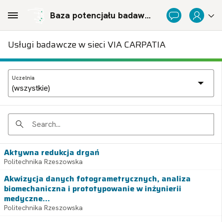
Skip to Main Content
Baza potencjału badawczego Politechnicznej Sieci Via Carpatia im. Prezydenta RP Lecha Kaczyńskiego
Usługi badawcze w sieci VIA CARPATIA
Uczelnia
Search
Aktywna redukcja drgań
Politechnika Rzeszowska
Akwizycja danych fotogrametrycznych, analiza
biomechaniczna i prototypowanie w inżynierii
medyczne...
Politechnika Rzeszowska