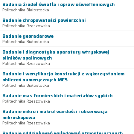
Badania źródeł światła i opraw oświetleniowych
Politechnika Białostocka
Badanie chropowatości powierzchni
Politechnika Rzeszowska
Badanie georadarowe
Politechnika Białostocka
Badanie i diagnostyka aparatury wtryskowej
silników spalinowych
Politechnika Rzeszowska
Badanie i weryfikacja konstrukcji z wykorzystaniem
obliczeń numerycznych MES
Politechnika Białostocka
Badanie mas formierskich i materiałów sypkich
Politechnika Rzeszowska
Badanie mikro i makrotwardości i obserwacja
mikroskopowa
Politechnika Rzeszowska
Badanie oddziaływań wyładowań atmosferycznych