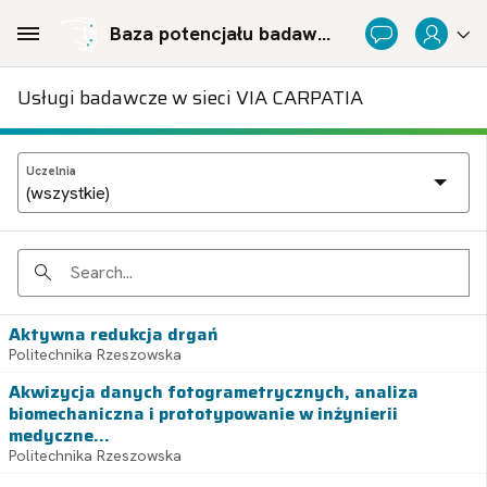
Skip to Main Content
Baza potencjału badawczego Politechnicznej Sieci Via Carpatia im. Prezydenta RP Lecha Kaczyńskiego
Usługi badawcze w sieci VIA CARPATIA
Uczelnia
Search
Aktywna redukcja drgań
Politechnika Rzeszowska
Akwizycja danych fotogrametrycznych, analiza
biomechaniczna i prototypowanie w inżynierii
medyczne...
Politechnika Rzeszowska