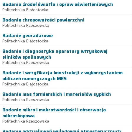
Badania źródeł światła i opraw oświetleniowych
Politechnika Białostocka
Badanie chropowatości powierzchni
Politechnika Rzeszowska
Badanie georadarowe
Politechnika Białostocka
Badanie i diagnostyka aparatury wtryskowej
silników spalinowych
Politechnika Rzeszowska
Badanie i weryfikacja konstrukcji z wykorzystaniem
obliczeń numerycznych MES
Politechnika Białostocka
Badanie mas formierskich i materiałów sypkich
Politechnika Rzeszowska
Badanie mikro i makrotwardości i obserwacja
mikroskopowa
Politechnika Rzeszowska
Badanie oddziaływań wyładowań atmosferycznych