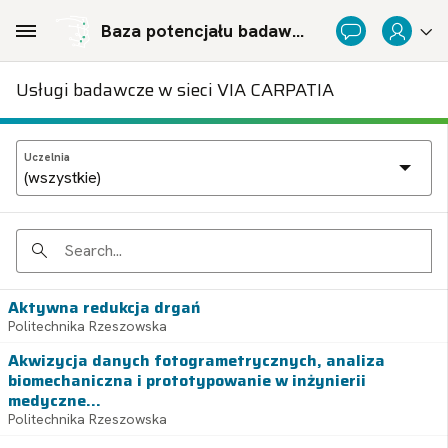
Skip to Main Content
Baza potencjału badawczego Politechnicznej Sieci Via Carpatia im. Prezydenta RP Lecha Kaczyńskiego
Usługi badawcze w sieci VIA CARPATIA
Uczelnia
Search
Aktywna redukcja drgań
Politechnika Rzeszowska
Akwizycja danych fotogrametrycznych, analiza
biomechaniczna i prototypowanie w inżynierii
medyczne...
Politechnika Rzeszowska