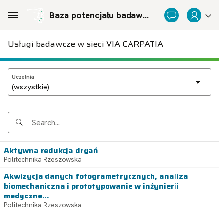
Skip to Main Content
Baza potencjału badawczego Politechnicznej Sieci Via Carpatia im. Prezydenta RP Lecha Kaczyńskiego
Usługi badawcze w sieci VIA CARPATIA
Uczelnia
Search
Aktywna redukcja drgań
Politechnika Rzeszowska
Akwizycja danych fotogrametrycznych, analiza
biomechaniczna i prototypowanie w inżynierii
medyczne...
Politechnika Rzeszowska