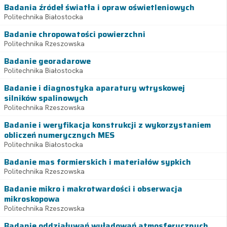
Badania źródeł światła i opraw oświetleniowych
Politechnika Białostocka
Badanie chropowatości powierzchni
Politechnika Rzeszowska
Badanie georadarowe
Politechnika Białostocka
Badanie i diagnostyka aparatury wtryskowej
silników spalinowych
Politechnika Rzeszowska
Badanie i weryfikacja konstrukcji z wykorzystaniem
obliczeń numerycznych MES
Politechnika Białostocka
Badanie mas formierskich i materiałów sypkich
Politechnika Rzeszowska
Badanie mikro i makrotwardości i obserwacja
mikroskopowa
Politechnika Rzeszowska
Badanie oddziaływań wyładowań atmosferycznych