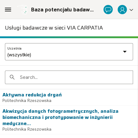
Skip to Main Content
Baza potencjału badawczego Politechnicznej Sieci Via Carpatia im. Prezydenta RP Lecha Kaczyńskiego
Usługi badawcze w sieci VIA CARPATIA
Uczelnia
Search
Aktywna redukcja drgań
Politechnika Rzeszowska
Akwizycja danych fotogrametrycznych, analiza
biomechaniczna i prototypowanie w inżynierii
medyczne...
Politechnika Rzeszowska