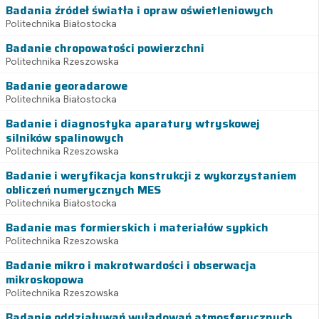
Badania źródeł światła i opraw oświetleniowych
Politechnika Białostocka
Badanie chropowatości powierzchni
Politechnika Rzeszowska
Badanie georadarowe
Politechnika Białostocka
Badanie i diagnostyka aparatury wtryskowej
silników spalinowych
Politechnika Rzeszowska
Badanie i weryfikacja konstrukcji z wykorzystaniem
obliczeń numerycznych MES
Politechnika Białostocka
Badanie mas formierskich i materiałów sypkich
Politechnika Rzeszowska
Badanie mikro i makrotwardości i obserwacja
mikroskopowa
Politechnika Rzeszowska
Badanie oddziaływań wyładowań atmosferycznych