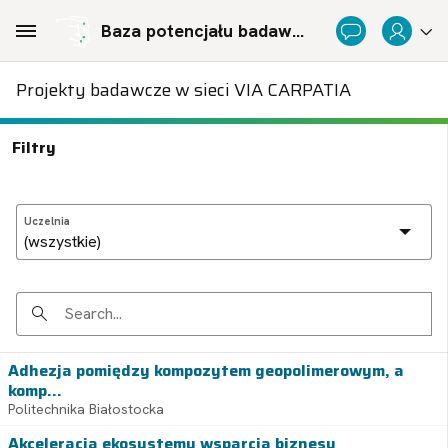
Skip to Main Content
Baza potencjału badawczego Politechnicznej Sieci Via Carpatia im. Prezydenta RP Lecha Kaczyńskiego
Projekty badawcze w sieci VIA CARPATIA
Filtry
Uczelnia
Search
Adhezja pomiędzy kompozytem geopolimerowym, a
komp...
Politechnika Białostocka
Akceleracja ekosystemu wsparcia biznesu