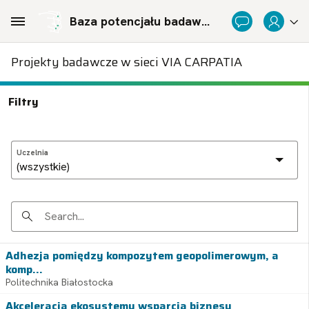
Skip to Main Content
Baza potencjału badawczego Politechnicznej Sieci Via Carpatia im. Prezydenta RP Lecha Kaczyńskiego
Projekty badawcze w sieci VIA CARPATIA
Filtry
Uczelnia
Search
Adhezja pomiędzy kompozytem geopolimerowym, a
komp...
Politechnika Białostocka
Akceleracja ekosystemu wsparcia biznesu