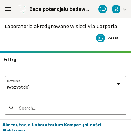
Skip to Main Content
Baza potencjału badawczego Politechnicznej Sieci Via Carpatia im. Prezydenta RP Lecha Kaczyńskiego
Laboratoria akredytowane w sieci Via Carpatia
Reset
Filtry
Uczelnia
Search
Akredytacja Laboratorium Kompatybilności
Elektroma...