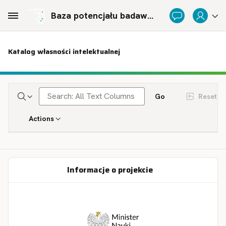
Skip to Main Content
Baza potencjału badawczego Politechnicznej Sieci Via Carpatia im. Prezydenta RP Lecha Kaczyńskiego
Katalog własności intelektualnej
Go
Reset
Actions
Informacje o projekcie